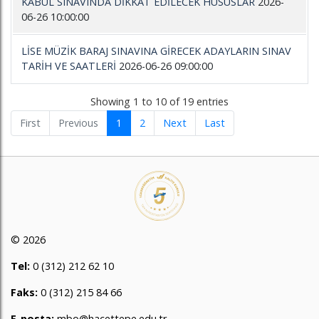
KABUL SINAVINDA DİKKAT EDİLECEK HUSUSLAR
2026-
06-26 10:00:00
LİSE MÜZİK BARAJ SINAVINA GİRECEK ADAYLARIN SINAV
TARİH VE SAATLERİ
2026-06-26 09:00:00
Showing 1 to 10 of 19 entries
First
Previous
1
2
Next
Last
© 2026
Tel:
0 (312) 212 62 10
Faks:
0 (312) 215 84 66
E-posta:
mbo@hacettepe.edu.tr